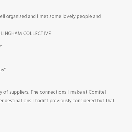
well organised and I met some lovely people and
RLINGHAM COLLECTIVE
”
ay”
y of suppliers. The connections I make at Comitel
er destinations I hadn’t previously considered but that