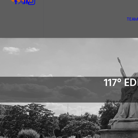
TEAM
117° E