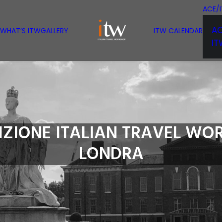
ACE/
A
WHAT’S ITW
GALLERY
ITW CALENDAR
I
DIZIONE ITALIAN TRAVEL W
LONDRA