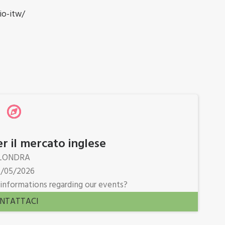
io-itw/
er il mercato inglese
LONDRA
4/05/2026
informations regarding our events?
NTATTACI