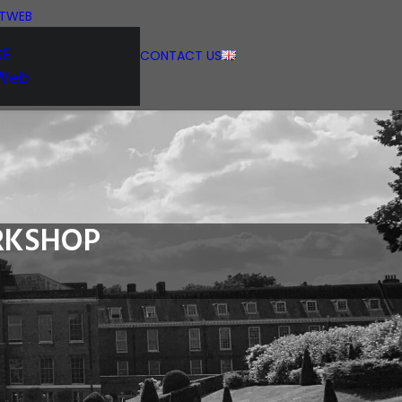
ITWEB
CE
CONTACT US
TWeb
ORKSHOP