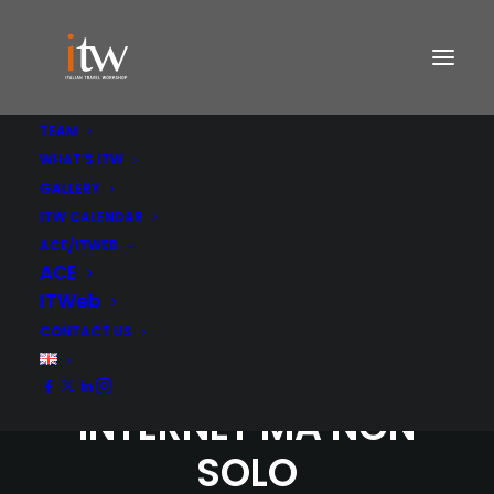
TEAM
WHAT’S ITW
GALLERY
ITW CALENDAR
ACE/ITWEB
ACE
ITWeb
CONTACT US
TURISMO USA:
INTERNET MA NON
SOLO